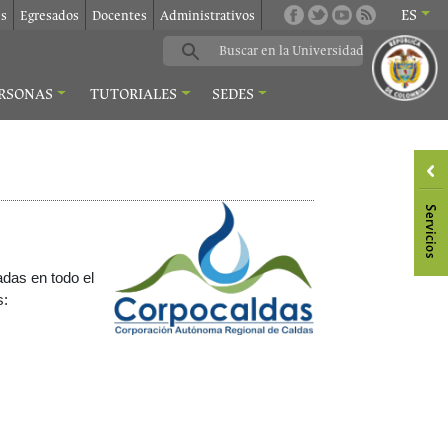
ES
es
Egresados
Docentes
Administrativos
RSONAS
TUTORIALES
SEDES
adas en todo el
s: