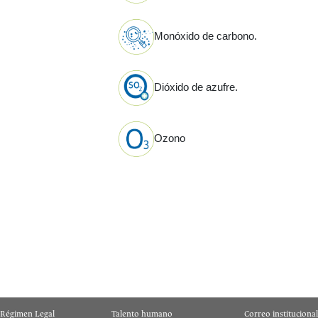
Monóxido de carbono.
Dióxido de azufre.
Ozono
Régimen Legal
Talento humano
Correo institucional